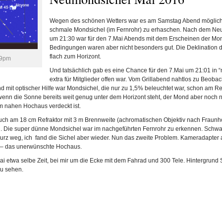
Wegen des schönen Wetters war es am Samstag Abend möglich 
schmale Mondsichel (im Fernrohr) zu erhaschen. Nach dem N
um 21:30 war für den 7.Mai Abends mit dem Erscheinen der Mon
Bedingungen waren aber nicht besonders gut. Die Deklination d
flach zum Horizont.
-9pm
Und tatsächlich gab es eine Chance für den 7.Mai um 21:01 in “
extra für Mitglieder offen war. Vom Grillabend nahtlos zu Beobac
 mit optischer Hilfe war Mondsichel, die nur zu 1,5% beleuchtet war, schon am Ref
wenn die Sonne bereits weit genug unter dem Horizont steht, der Mond aber noch nic
m nahen Hochaus verdeckt ist.
 Auch am 18 cm Refraktor mit 3 m Brennweite (achromatischen Objektiv nach Fraunho
h. Die super dünne Mondsichel war im nachgeführten Fernrohr zu erkennen. Schwach
rz weg, ich fand die Sichel aber wieder. Nun das zweite Problem. Kameradapter au
he – das unerwünschte Hochaus.
ai etwa selbe Zeit, bei mir um die Ecke mit dem Fahrad und 300 Tele. Hintergrund 
zu sehen.