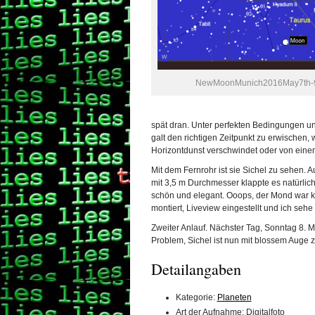
NewMoonMunich2016May7th
spät dran. Unter perfekten Bedingungen und
galt den richtigen Zeitpunkt zu erwischen, 
Horizontdunst verschwindet oder von eine
Mit dem Fernrohr ist sie Sichel zu sehen.
mit 3,5 m Durchmesser klappte es natürlic
schön und elegant. Ooops, der Mond war ku
montiert, Liveview eingestellt und ich se
Zweiter Anlauf. Nächster Tag, Sonntag 8. M
Problem, Sichel ist nun mit blossem Auge 
Detailangaben
Kategorie:
Planeten
Art der Aufnahme: Digitalfoto