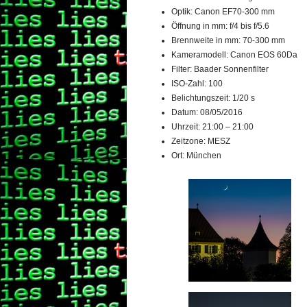
Optik: Canon EF70-300 mm
Öffnung in mm: f/4 bis f/5.6
Brennweite in mm: 70-300 mm
Kameramodell: Canon EOS 60Da
Filter: Baader Sonnenfilter
ISO-Zahl: 100
Belichtungszeit: 1/20 s
Datum: 08/05/2016
Uhrzeit: 21:00 – 21:00
Zeitzone: MESZ
Ort: München