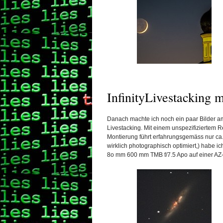
InfinityLivestacking 
Danach machte ich noch ein paar Bilder am
Livestacking. Mit einem unspezifiziertem 
Montierung führt erfahrungsgemäss nur ca
wirklich photographisch optimiert,) habe
8o mm 600 mm TMB f/7.5 Apo auf einer AZ