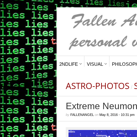
2NDLIFE
VISUAL
PHILOSOP
ASTRO-PHOTOS
/
Extreme Neumond
by
FALLENANGEL
on
May 8, 2016
•
10:31 pm