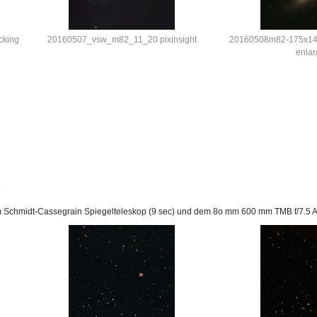
cking
20160507_vsw_m82_11_20 pixinsight
20160508m82-175x14s
enla
o
 Schmidt-Cassegrain Spiegelteleskop (9 sec) und dem 8o mm 600 mm TMB f/7.5 A