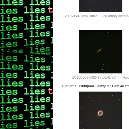
20160507-vsw_m82-11-20-infinty livesta
20160508 m82-175x14s 80 mm Ap
Hier M57, Whirlpool Galaxy M51 am 40 cm