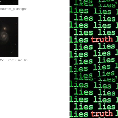
600mm_pixinsight
M51_505x30sec_lin