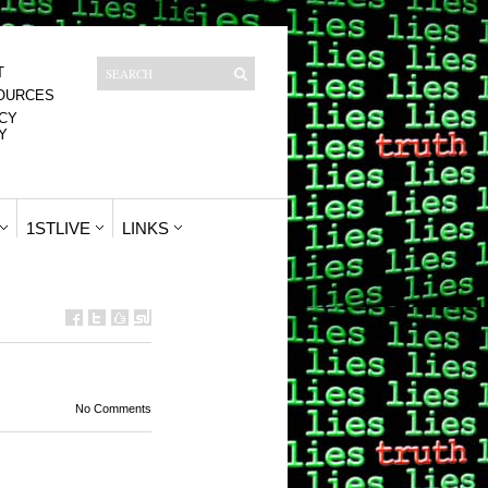
T
OURCES
CY
Y
1STLIVE
LINKS
No Comments