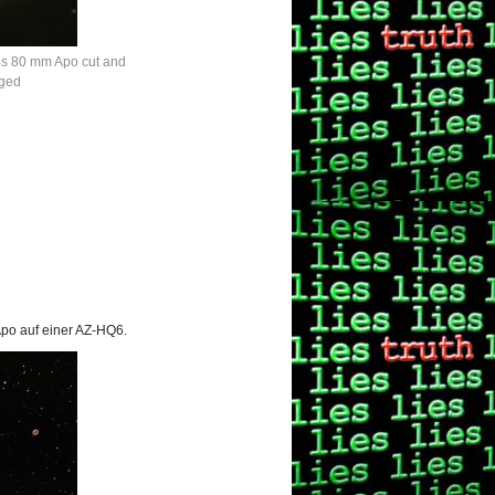
 80 mm Apo cut and
rged
po auf einer AZ-HQ6.