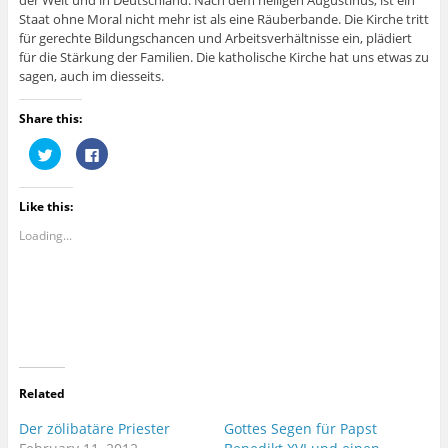
der Welt und in Deutschland. Nach dem heiligen Augustinus, ist ein
Staat ohne Moral nicht mehr ist als eine Räuberbande. Die Kirche tritt
für gerechte Bildungschancen und Arbeitsverhältnisse ein, plädiert
für die Stärkung der Familien. Die katholische Kirche hat uns etwas zu
sagen, auch im diesseits.
Share this:
C
C
l
l
i
i
c
c
k
k
Like this:
t
t
o
o
s
s
Loading...
h
h
a
a
r
r
e
e
o
o
n
n
T
F
w
a
i
c
t
e
t
b
e
o
r
o
Related
(
k
O
(
p
O
Der zölibatäre Priester
Gottes Segen für Papst
e
p