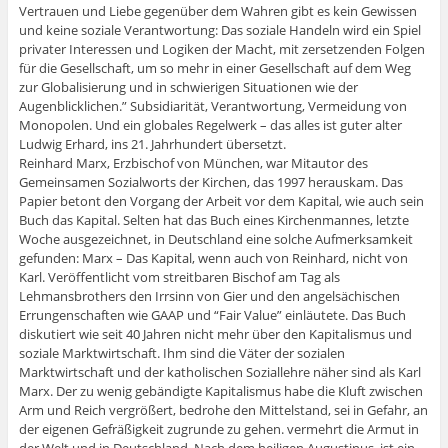
Vertrauen und Liebe gegenüber dem Wahren gibt es kein Gewissen
und keine soziale Verantwortung: Das soziale Handeln wird ein Spiel
privater Interessen und Logiken der Macht, mit zersetzenden Folgen
für die Gesellschaft, um so mehr in einer Gesellschaft auf dem Weg
zur Globalisierung und in schwierigen Situationen wie der
Augenblicklichen.” Subsidiarität, Verantwortung, Vermeidung von
Monopolen. Und ein globales Regelwerk – das alles ist guter alter
Ludwig Erhard, ins 21. Jahrhundert übersetzt.
Reinhard Marx, Erzbischof von München, war Mitautor des
Gemeinsamen Sozialworts der Kirchen, das 1997 herauskam. Das
Papier betont den Vorgang der Arbeit vor dem Kapital, wie auch sein
Buch das Kapital. Selten hat das Buch eines Kirchenmannes, letzte
Woche ausgezeichnet, in Deutschland eine solche Aufmerksamkeit
gefunden: Marx – Das Kapital, wenn auch von Reinhard, nicht von
Karl. Veröffentlicht vom streitbaren Bischof am Tag als
Lehmansbrothers den Irrsinn von Gier und den angelsächischen
Errungenschaften wie GAAP und “Fair Value” einläutete. Das Buch
diskutiert wie seit 40 Jahren nicht mehr über den Kapitalismus und
soziale Marktwirtschaft. Ihm sind die Väter der sozialen
Marktwirtschaft und der katholischen Soziallehre näher sind als Karl
Marx. Der zu wenig gebändigte Kapitalismus habe die Kluft zwischen
Arm und Reich vergrößert, bedrohe den Mittelstand, sei in Gefahr, an
der eigenen Gefräßigkeit zugrunde zu gehen. vermehrt die Armut in