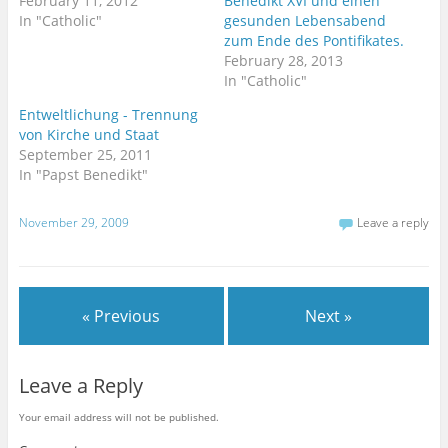
February 11, 2012
Benedikt XVI und einen
n
e
s
n
In "Catholic"
gesunden Lebensabend
i
s
n
i
zum Ende des Pontifikates.
n
n
February 28, 2013
e
n
w
e
In "Catholic"
w
w
i
w
n
i
Entweltlichung - Trennung
d
n
von Kirche und Staat
o
d
w
o
September 25, 2011
)
w
)
In "Papst Benedikt"
November 29, 2009
Leave a reply
« Previous
Next »
Leave a Reply
Your email address will not be published.