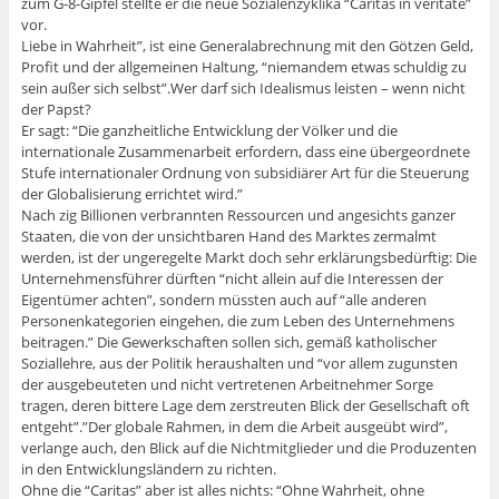
zum G-8-Gipfel stellte er die neue Sozialenzyklika “Caritas in veritate”
vor.
Liebe in Wahrheit”, ist eine Generalabrechnung mit den Götzen Geld,
Profit und der allgemeinen Haltung, “niemandem etwas schuldig zu
sein außer sich selbst”.Wer darf sich Idealismus leisten – wenn nicht
der Papst?
Er sagt: “Die ganzheitliche Entwicklung der Völker und die
internationale Zusammenarbeit erfordern, dass eine übergeordnete
Stufe internationaler Ordnung von subsidiärer Art für die Steuerung
der Globalisierung errichtet wird.”
Nach zig Billionen verbrannten Ressourcen und angesichts ganzer
Staaten, die von der unsichtbaren Hand des Marktes zermalmt
werden, ist der ungeregelte Markt doch sehr erklärungsbedürftig: Die
Unternehmensführer dürften “nicht allein auf die Interessen der
Eigentümer achten”, sondern müssten auch auf “alle anderen
Personenkategorien eingehen, die zum Leben des Unternehmens
beitragen.” Die Gewerkschaften sollen sich, gemäß katholischer
Soziallehre, aus der Politik heraushalten und “vor allem zugunsten
der ausgebeuteten und nicht vertretenen Arbeitnehmer Sorge
tragen, deren bittere Lage dem zerstreuten Blick der Gesellschaft oft
entgeht”.”Der globale Rahmen, in dem die Arbeit ausgeübt wird”,
verlange auch, den Blick auf die Nichtmitglieder und die Produzenten
in den Entwicklungsländern zu richten.
Ohne die “Caritas” aber ist alles nichts: “Ohne Wahrheit, ohne