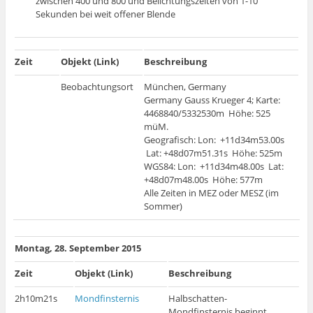
zwischen 400 und 800 und Belichtungszeiten von 1-10
Sekunden bei weit offener Blende
Zeit
Objekt (Link)
Beschreibung
Beobachtungsort
München, Germany
Germany Gauss Krueger 4; Karte:
4468840/5332530m Höhe: 525
müM.
Geografisch: Lon: +11d34m53.00s
Lat: +48d07m51.31s Höhe: 525m
WGS84: Lon: +11d34m48.00s Lat:
+48d07m48.00s Höhe: 577m
Alle Zeiten in MEZ oder MESZ (im
Sommer)
Montag, 28. September 2015
Zeit
Objekt (Link)
Beschreibung
2h10m21s
Mondfinsternis
Halbschatten-
Mondfinsternis beginnt