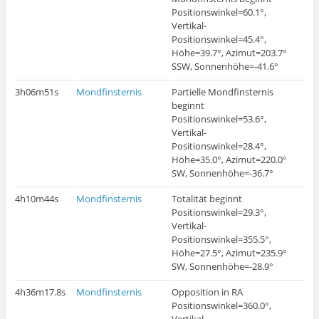
Positionswinkel=60.1°,
Vertikal-
Positionswinkel=45.4°,
Höhe=39.7°, Azimut=203.7°
SSW, Sonnenhöhe=-41.6°
3h06m51s
Mondfinsternis
Partielle Mondfinsternis
beginnt
Positionswinkel=53.6°,
Vertikal-
Positionswinkel=28.4°,
Höhe=35.0°, Azimut=220.0°
SW, Sonnenhöhe=-36.7°
4h10m44s
Mondfinsternis
Totalität beginnt
Positionswinkel=29.3°,
Vertikal-
Positionswinkel=355.5°,
Höhe=27.5°, Azimut=235.9°
SW, Sonnenhöhe=-28.9°
4h36m17.8s
Mondfinsternis
Opposition in RA
Positionswinkel=360.0°,