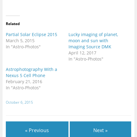
T
F
w
a
i
c
t
e
t
b
e
o
r
o
Related
(
k
O
(
p
O
Partial Solar Eclipse 2015
Lucky imaging of planet,
e
p
March 5, 2015
moon and sun with
n
e
s
n
In "Astro-Photos"
Imaging Source DMK
i
s
n
i
April 12, 2017
n
n
In "Astro-Photos"
e
n
w
e
w
w
Astrophotography With a
i
w
n
i
Nexus 5 Cell Phone
d
n
February 21, 2016
o
d
w
o
In "Astro-Photos"
)
w
)
October 6, 2015
« Previous
Next »