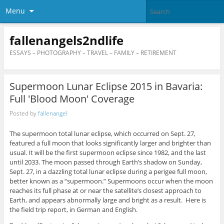
Menu
fallenangels2ndlife
ESSAYS – PHOTOGRAPHY – TRAVEL – FAMILY – RETIREMENT
Supermoon Lunar Eclipse 2015 in Bavaria:
Full 'Blood Moon' Coverage
Posted by
fallenangel
The supermoon total lunar eclipse, which occurred on Sept. 27,
featured a full moon that looks significantly larger and brighter than
usual. It will be the first supermoon eclipse since 1982, and the last
until 2033. The moon passed through Earth’s shadow on Sunday,
Sept. 27, in a dazzling total lunar eclipse during a perigee full moon,
better known as a “supermoon.” Supermoons occur when the moon
reaches its full phase at or near the satellite’s closest approach to
Earth, and appears abnormally large and bright as a result. Here is
the field trip report, in German and English.