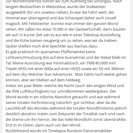
Zur Mondfinsterniss fuhren wir zum Auerberg bei Schongau. Nach
langem Beobachten in Meteoblue, wurde der Südwesten
ausgewählt (für uns sowieso näher). Es war die Fahrt wert, der
Himmel war überragend und das Schauspiel daher auch visuell
magisch. Mit Feldstecher konnte man immer den ganzen Mond
sehen. Wir saßen bis etwa 10:30h in der Gastwirtschaft, dann bauten
wir auf. In kurzer Zeit sah es aus wie in einer Teleskop-Ausstellung
und die Kühe kamen neugierig um zu sehen, was wir da treiben.
Später stießen noch drei Spechtler aus Dachau dazu.
Es gab praktisch im sparsamen Pfaffenwinkel keine
Lichtverschmutzung (bis auf eine Ausnahme) und der Nebel blieb im
Tal. Meine Ausrüstung war minimalistisch, ein TMB 80 (600 mm
Triplet APO) mit einer 60Da auf einer HEQ5 sowie ein 5D mit 300mm
auf dem Sky-Watcher Star Adventurer. Man hätte noch weiter gehen
können, aber wir blieben auf dem Feldweg.
Anbei, ein paar Bilder, welche die Nacht (auch den eisigen Wind und
die 95% Luftfeuchtigkeit) nur unvollkommen wiedergeben. Der
Mond wurde in ein irdische Abendrot getaucht und war während
seiner totalen Verfinsterung natürlich gut sichtbar, aber da die
Leuchtkraft des Mondes während der totalen Mondfinsternis jedoch
deutlich abnahm, traten zum Zeitpunkt der Totalität nach und nach
die Sterne um ihn hervor, die das helle Mondlicht sonst überstrahlte.
Erst in im Osten, dann auch um den Mond.
Rückblickend würde ich Timelapse Rundum-Panoramabilder