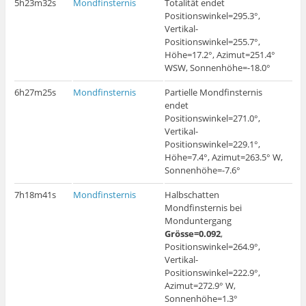
5h23m32s
Mondfinsternis
Totalität endet
Positionswinkel=295.3°,
Vertikal-
Positionswinkel=255.7°,
Höhe=17.2°, Azimut=251.4°
WSW, Sonnenhöhe=-18.0°
6h27m25s
Mondfinsternis
Partielle Mondfinsternis
endet
Positionswinkel=271.0°,
Vertikal-
Positionswinkel=229.1°,
Höhe=7.4°, Azimut=263.5° W,
Sonnenhöhe=-7.6°
7h18m41s
Mondfinsternis
Halbschatten
Mondfinsternis bei
Monduntergang
Grösse=0.092
,
Positionswinkel=264.9°,
Vertikal-
Positionswinkel=222.9°,
Azimut=272.9° W,
Sonnenhöhe=1.3°