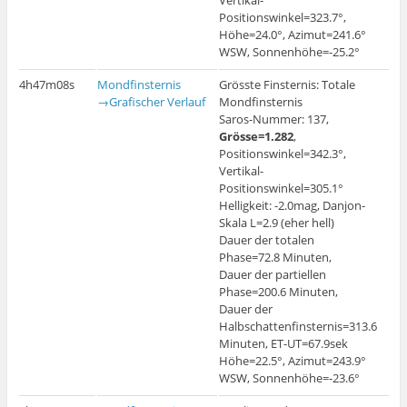
Vertikal-
Positionswinkel=323.7°,
Höhe=24.0°, Azimut=241.6°
WSW, Sonnenhöhe=-25.2°
4h47m08s
Mondfinsternis
Grösste Finsternis: Totale
→Grafischer Verlauf
Mondfinsternis
Saros-Nummer: 137,
Grösse=1.282
,
Positionswinkel=342.3°,
Vertikal-
Positionswinkel=305.1°
Helligkeit: -2.0mag, Danjon-
Skala L=2.9 (eher hell)
Dauer der totalen
Phase=72.8 Minuten,
Dauer der partiellen
Phase=200.6 Minuten,
Dauer der
Halbschattenfinsternis=313.6
Minuten, ET-UT=67.9sek
Höhe=22.5°, Azimut=243.9°
WSW, Sonnenhöhe=-23.6°