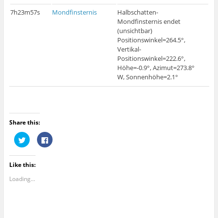
7h23m57s
Mondfinsternis
Halbschatten-
Mondfinsternis endet
(unsichtbar)
Positionswinkel=264.5°,
Vertikal-
Positionswinkel=222.6°,
Höhe=-0.9°, Azimut=273.8°
W, Sonnenhöhe=2.1°
Share this:
C
C
l
l
i
i
c
c
k
k
Like this:
t
t
o
o
s
s
Loading...
h
h
a
a
r
r
e
e
o
o
n
n