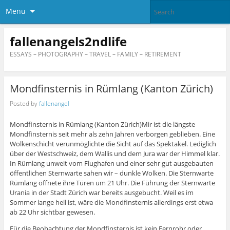
Menu
fallenangels2ndlife
ESSAYS – PHOTOGRAPHY – TRAVEL – FAMILY – RETIREMENT
Mondfinsternis in Rümlang (Kanton Zürich)
Posted by
fallenangel
Mondfinsternis in Rümlang (Kanton Zürich)Mir ist die längste
Mondfinsternis seit mehr als zehn Jahren verborgen geblieben. Eine
Wolkenschicht verunmöglichte die Sicht auf das Spektakel. Lediglich
über der Westschweiz, dem Wallis und dem Jura war der Himmel klar.
In Rümlang unweit vom Flughafen und einer sehr gut ausgebauten
öffentlichen Sternwarte sahen wir – dunkle Wolken. Die Sternwarte
Rümlang öffnete ihre Türen um 21 Uhr. Die Führung der Sternwarte
Urania in der Stadt Zürich war bereits ausgebucht. Weil es im
Sommer lange hell ist, wäre die Mondfinsternis allerdings erst etwa
ab 22 Uhr sichtbar gewesen.
Für die Beobachtung der Mondfinsternis ist kein Fernrohr oder