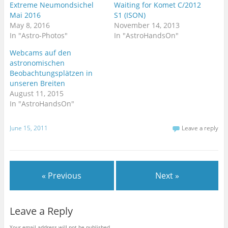
p
O
Extreme Neumondsichel
Waiting for Komet C/2012
e
p
Mai 2016
S1 (ISON)
n
e
s
n
May 8, 2016
November 14, 2013
i
s
n
i
In "Astro-Photos"
In "AstroHandsOn"
n
n
e
n
Webcams auf den
w
e
w
w
astronomischen
i
w
n
i
Beobachtungsplätzen in
d
n
unseren Breiten
o
d
w
o
August 11, 2015
)
w
)
In "AstroHandsOn"
June 15, 2011
Leave a reply
« Previous
Next »
Leave a Reply
Your email address will not be published.