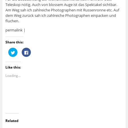
Teleskop nötig. Auch von blossem Auge ist das Spektakel sichtbar.
Am Weg sah ich zahlreiche Photographen mit Russenronne etc. Auf
dem Weg zurück sah ich zahlreiche Photographen einpacken und
fluchen.
permalink |
Share this:
C
C
l
l
i
i
c
c
k
k
Like this:
t
t
o
o
s
s
Loading...
h
h
a
a
r
r
e
e
o
o
n
n
T
F
w
a
i
c
t
e
t
b
e
o
r
o
Related
(
k
O
(