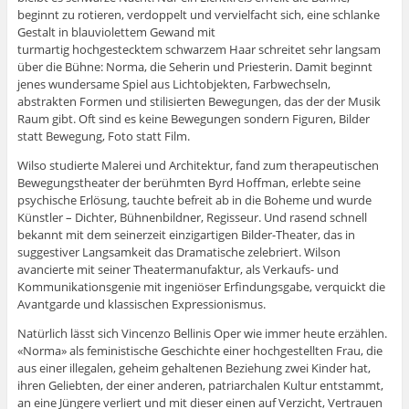
beginnt zu rotieren, verdoppelt und vervielfacht sich, eine schlanke
Gestalt in blauviolettem Gewand mit
turmartig hochgestecktem schwarzem Haar schreitet sehr langsam
über die Bühne: Norma, die Seherin und Priesterin. Damit beginnt
jenes wundersame Spiel aus Lichtobjekten, Farbwechseln,
abstrakten Formen und stilisierten Bewegungen, das der der Musik
Raum gibt. Oft sind es keine Bewegungen sondern Figuren, Bilder
statt Bewegung, Foto statt Film.
Wilso studierte Malerei und Architektur, fand zum therapeutischen
Bewegungstheater der berühmten Byrd Hoffman, erlebte seine
psychische Erlösung, tauchte befreit ab in die Boheme und wurde
Künstler – Dichter, Bühnenbildner, Regisseur. Und rasend schnell
bekannt mit dem seinerzeit einzigartigen Bilder-Theater, das in
suggestiver Langsamkeit das Dramatische zelebriert. Wilson
avancierte mit seiner Theatermanufaktur, als Verkaufs- und
Kommunikationsgenie mit ingeniöser Erfindungsgabe, verquickt die
Avantgarde und klassischen Expressionismus.
Natürlich lässt sich Vincenzo Bellinis Oper wie immer heute erzählen.
«Norma» als feministische Geschichte einer hochgestellten Frau, die
aus einer illegalen, geheim gehaltenen Beziehung zwei Kinder hat,
ihren Geliebten, der einer anderen, patriarchalen Kultur entstammt,
an eine Jüngere verliert und mit dieser einen auf Verzicht, Vertrauen