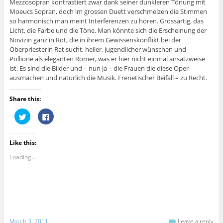
Mezzosopran kontrastiert zwar dank seiner dunkleren Tönung mit
Moeucs Sopran, doch im grossen Duett verschmelzen die Stimmen
so harmonisch man meint Interferenzen zu hören. Grossartig, das
Licht, die Farbe und die Töne. Man könnte sich die Erscheinung der
Novizin ganz in Rot, die in ihrem Gewissenskonflikt bei der
Oberpriesterin Rat sucht, heller, jugendlicher wünschen und
Pollione als eleganten Römer, was er hier nicht einmal ansatzweise
ist. Es sind die Bilder und – nun ja – die Frauen die diese Oper
ausmachen und natürlich die Musik. Frenetischer Beifall – zu Recht.
Share this:
C
C
l
l
i
i
c
c
k
k
Like this:
t
t
o
o
s
s
Loading...
h
h
a
a
r
r
e
e
o
o
n
n
T
F
w
a
i
c
t
e
March 3, 2011
Leave a reply
t
b