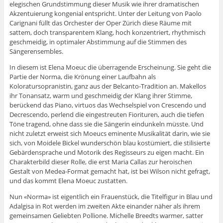
elegischen Grundstimmung dieser Musik wie ihrer dramatischen
Akzentuierung kongenial entspricht. Unter der Leitung von Paolo
Carignani füllt das Orchester der Oper Zürich diese Räume mit
sattem, doch transparentem Klang, hoch konzentriert, rhythmisch
geschmeidig, in optimaler Abstimmung auf die Stimmen des
Sängerensembles.
In diesem ist Elena Moeuc die überragende Erscheinung. Sie geht die
Partie der Norma, die Krönung einer Laufbahn als
Koloratursopranistin, ganz aus der Belcanto-Tradition an. Makellos
ihr Tonansatz, warm und geschmeidig der Klang ihrer Stimme,
berückend das Piano, virtuos das Wechselspiel von Crescendo und
Decrescendo, perlend die eingestreuten Fiorituren, auch die tiefen
Töne tragend, ohne dass sie die Sängerin eindunkeln müsste. Und
nicht zuletzt erweist sich Moeucs eminente Musikalität darin, wie sie
sich, von Moidele Bickel wunderschön blau kostümiert, die stilisierte
Gebärdensprache und Motorik des Regisseurs zu eigen macht. Ein
Charakterbild dieser Rolle, die erst Maria Callas zur heroischen
Gestalt von Medea-Format gemacht hat, ist bei Wilson nicht gefragt,
und das kommt Elena Moeuc zustatten.
Nun «Norma» ist eigentlich ein Frauenstück, die Titelfigur in Blau und
Adalgisa in Rot werden im zweiten Akte einander näher als ihrem
gemeinsamen Geliebten Pollione. Michelle Breedts warmer, satter