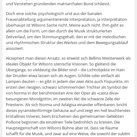
und Verstehen gründenden matriarchalen Bund schliesst.
Doch eine solche, psychologisch und aus der banalen
Frauenabteilung argumentierende Interpretation, ja Interpretation
überhaupt ist Wilsons Sache nicht. Meine auch nicht. Ihm geht es
allein um die Form, um den durch die Musik strukturierten
Zeitverlauf, um den Stimmungsgehalt, den er mit der melodischen
und rhythmischen Struktur des Werkes und dem Bewegungsablauf
assoziiert.
Akzeptiert man diesen Ansatz, so erweist sich Bellinis Meisterwerk als
ideales Objekt für Wilsons szenische Visionen. So gleitend die
Übergänge, so vieldeutig die Bilder sind – die Lichtobjekte im Hain
der Druiden etwa lassen sich als Augen, Schilde oder einfach als
Lampen deuten –: es gibt in jedem der zwei Akte auch Fixpunkte, im
ersten den riesigen, schwarz schimmernden Trichter als Symbol der
von Norma in der berühmtesten Arie der Oper als «casta diva»
besungenen Mondgöttin, im zweiten Akt die schwarze Zelle der
Priesterin. Als sich Norma und Adalgisa einander offenbaren, bricht
dieses pyramidenförmige Gehäuse auf und zeigt ein hell leuchtendes
kristallines Inneres, beim Erscheinen des gemeinsamen Geliebten
Pollione beginnen die einzelnen Teile bedrohlich zu kreisen. Die
Haupteigenschaft von Wilsons Bühne aber ist, dass sie Räume
schafft für die Musik, und zwar auf eine Weise, die sowohl der sublim