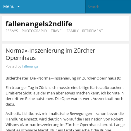
Menu
fallenangels2ndlife
ESSAYS – PHOTOGRAPHY – TRAVEL – FAMILY – RETIREMENT
Norma»-Inszenierung im Zürcher
Opernhaus
Posted by
fallenangel
Bildertheater: Die «Norma»-Inszenierung im Zürcher Opernhaus (0)
Ein trauriger Tag in Zürich, ich musste eine billige Karte aufbrauchen.
Limitierte Sicht, aus der man aber etwas machen kann, ich konnte in
der dritten Reihe aufstehen. Die Oper war es wert. Ausverkauft noch
dazu.
Ästhetik, Lichtkunst, minimalistische Bewegungen – schon bevor die
Handlung einsetzt, wird deutlich, worauf die Faszination von Robert
Wilsons «Norma»-Inszenierung im Zürcher Opernhaus beruht. Lange
bleibt es schwarze Nacht. Nur ein Lichtkreis erhellt die Bühne,