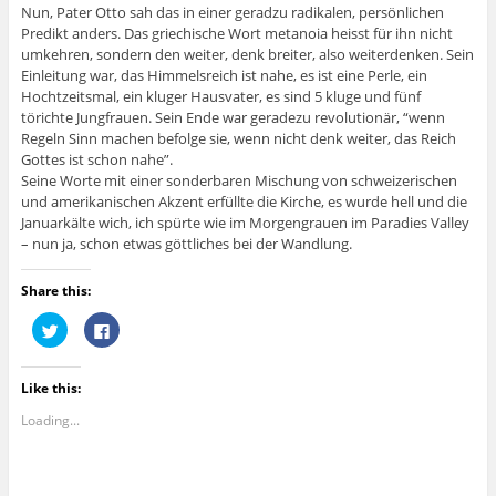
Nun, Pater Otto sah das in einer geradzu radikalen, persönlichen
Predikt anders. Das griechische Wort metanoia heisst für ihn nicht
umkehren, sondern den weiter, denk breiter, also weiterdenken. Sein
Einleitung war, das Himmelsreich ist nahe, es ist eine Perle, ein
Hochtzeitsmal, ein kluger Hausvater, es sind 5 kluge und fünf
törichte Jungfrauen. Sein Ende war geradezu revolutionär, “wenn
Regeln Sinn machen befolge sie, wenn nicht denk weiter, das Reich
Gottes ist schon nahe”.
Seine Worte mit einer sonderbaren Mischung von schweizerischen
und amerikanischen Akzent erfüllte die Kirche, es wurde hell und die
Januarkälte wich, ich spürte wie im Morgengrauen im Paradies Valley
– nun ja, schon etwas göttliches bei der Wandlung.
Share this:
C
C
l
l
i
i
c
c
k
k
Like this:
t
t
o
o
s
s
Loading...
h
h
a
a
r
r
e
e
o
o