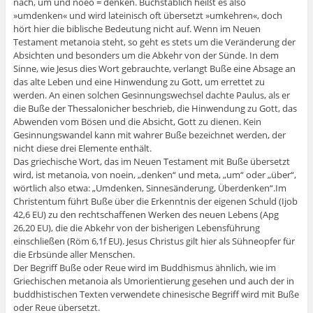
nach, um und noeo = denken. Buchstäblich heißt es also
»umdenken« und wird lateinisch oft übersetzt »umkehren«, doch
hört hier die biblische Bedeutung nicht auf. Wenn im Neuen
Testament metanoia steht, so geht es stets um die Veränderung der
Absichten und besonders um die Abkehr von der Sünde. In dem
Sinne, wie Jesus dies Wort gebrauchte, verlangt Buße eine Absage an
das alte Leben und eine Hinwendung zu Gott, um errettet zu
werden. An einen solchen Gesinnungswechsel dachte Paulus, als er
die Buße der Thessalonicher beschrieb, die Hinwendung zu Gott, das
Abwenden vom Bösen und die Absicht, Gott zu dienen. Kein
Gesinnungswandel kann mit wahrer Buße bezeichnet werden, der
nicht diese drei Elemente enthält.
Das griechische Wort, das im Neuen Testament mit Buße übersetzt
wird, ist metanoia, von noein, „denken“ und meta, „um“ oder „über“,
wörtlich also etwa: „Umdenken, Sinnesänderung, Überdenken“.Im
Christentum führt Buße über die Erkenntnis der eigenen Schuld (Ijob
42,6 EU) zu den rechtschaffenen Werken des neuen Lebens (Apg
26,20 EU), die die Abkehr von der bisherigen Lebensführung
einschließen (Röm 6,1f EU). Jesus Christus gilt hier als Sühneopfer für
die Erbsünde aller Menschen.
Der Begriff Buße oder Reue wird im Buddhismus ähnlich, wie im
Griechischen metanoia als Umorientierung gesehen und auch der in
buddhistischen Texten verwendete chinesische Begriff wird mit Buße
oder Reue übersetzt.