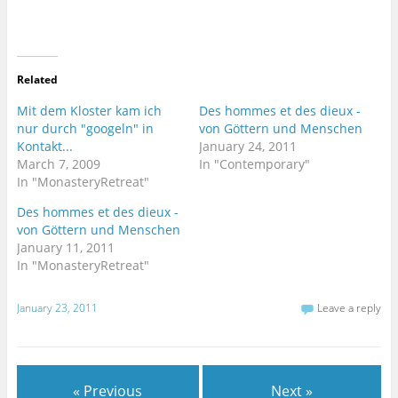
n
n
T
F
w
a
i
c
t
e
t
b
e
o
r
o
Related
(
k
O
(
p
O
Mit dem Kloster kam ich
Des hommes et des dieux -
e
p
nur durch "googeln" in
von Göttern und Menschen
n
e
s
n
Kontakt...
January 24, 2011
i
s
n
i
March 7, 2009
In "Contemporary"
n
n
In "MonasteryRetreat"
e
n
w
e
w
w
Des hommes et des dieux -
i
w
n
i
von Göttern und Menschen
d
n
January 11, 2011
o
d
w
o
In "MonasteryRetreat"
)
w
)
January 23, 2011
Leave a reply
« Previous
Next »